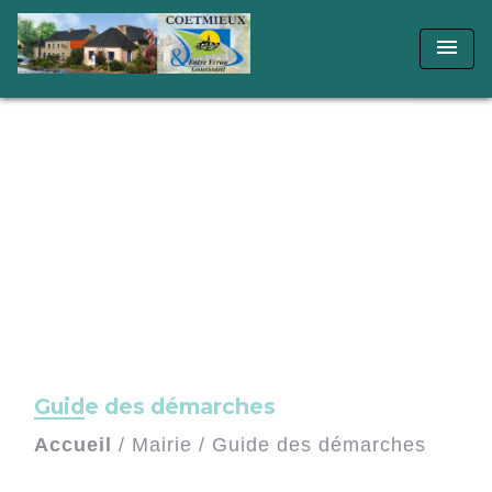
menu
Guide des démarches
Accueil
/
Mairie
/
Guide des démarches