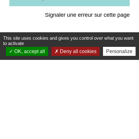
Signaler une erreur sur cette page
This site uses cookies and gives you control over what you want
to activate
OK, accept all
Deny all cookies
Personalize
Contacts
Commune de Coëtmieux
3, rue de la Mairie
22400 Coëtmieux - FRANCE
+33 2 96 34 62 20
Contact par formulaire
Mentions légales
-
Politique de confidentialité
-
Accessibilité
-
Plan du site
-
Gestion des cookies