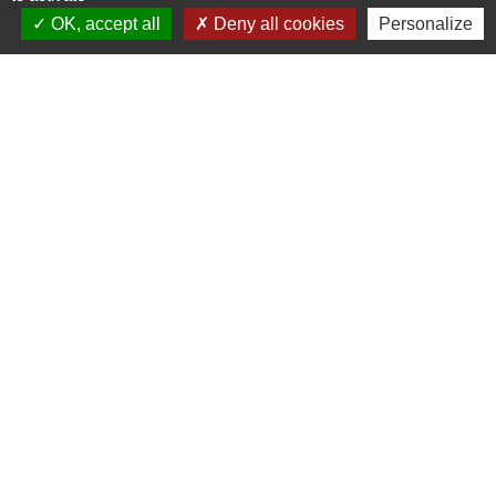
OK, accept all
Deny all cookies
Personalize
Contacts
Commune de Coëtmieux
3, rue de la Mairie
22400 Coëtmieux - FRANCE
+33 2 96 34 62 20
Contact par formulaire
Mentions légales
-
Politique de confidentialité
-
Accessibilité
-
Plan du site
-
Gestion des cookies
Site créé en partenariat avec Réseau des Communes