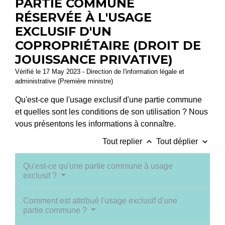
PARTIE COMMUNE
RÉSERVÉE À L'USAGE
EXCLUSIF D'UN
COPROPRIÉTAIRE (DROIT DE
JOUISSANCE PRIVATIVE)
Vérifié le 17 May 2023 - Direction de l'information légale et
administrative (Première ministre)
Qu'est-ce que l'usage exclusif d'une partie commune
et quelles sont les conditions de son utilisation ? Nous
vous présentons les informations à connaître.
keyboard_arrow_up
keyboard_arrow_down
Tout replier
Tout déplier
Qu'est-ce qu'une partie commune à usage
exclusif ?
Comment est attribué l'usage exclusif d'une
partie commune ?