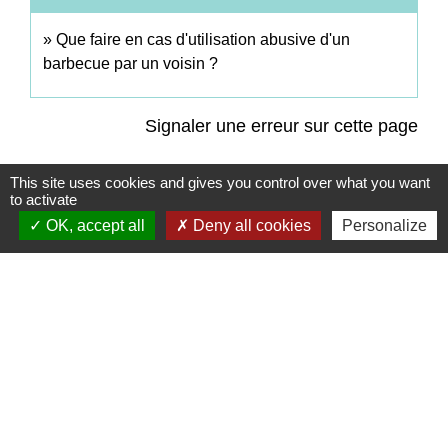
Que faire en cas d'utilisation abusive d'un
barbecue par un voisin ?
Signaler une erreur sur cette page
This site uses cookies and gives you control over what you want
to activate
OK, accept all
Deny all cookies
Personalize
Contacts
Commune de Coëtmieux
3, rue de la Mairie
22400 Coëtmieux - FRANCE
+33 2 96 34 62 20
Contact par formulaire