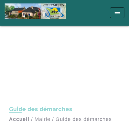
menu
Guide des démarches
Accueil
/
Mairie
/
Guide des démarches