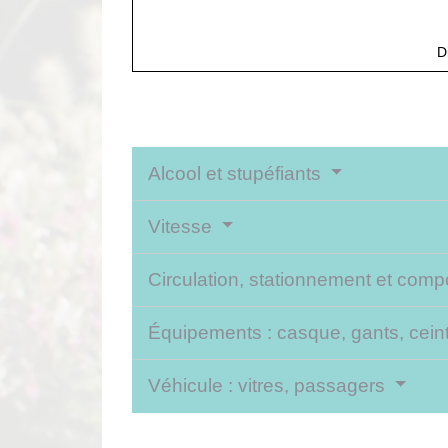
D
Alcool et stupéfiants
Vitesse
Circulation, stationnement et com
Équipements : casque, gants, cein
Véhicule : vitres, passagers