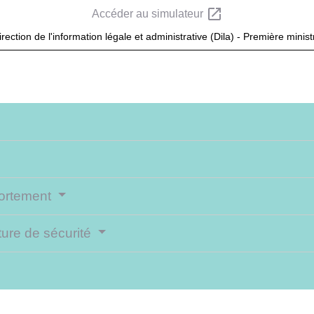
open_in_new
Accéder au simulateur
irection de l'information légale et administrative (Dila) - Première minist
portement
ture de sécurité