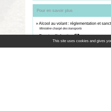
Pour en savoir plus
Alcool au volant : réglementation et sanc
Ministère chargé des transports
open_in_new
Dossier d'infraction
This site uses cookies and gives you
Ministère chargé de l'intérieur
Contacts