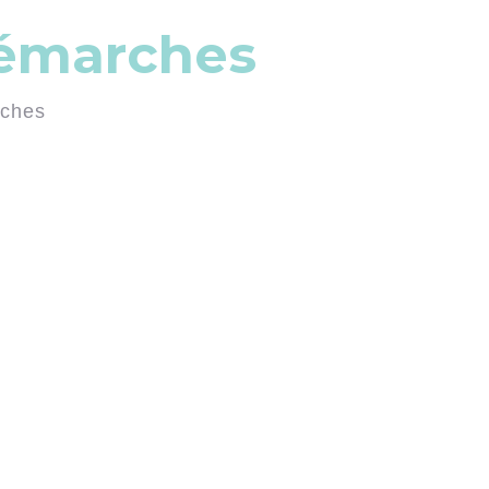
démarches
rches