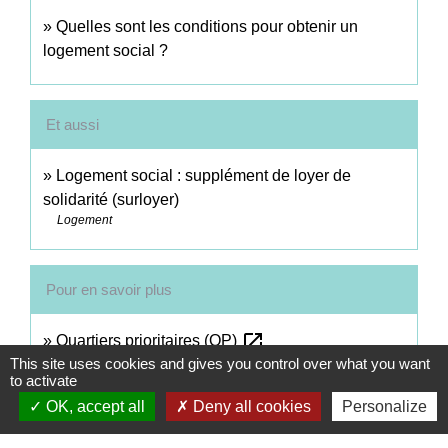
Quelles sont les conditions pour obtenir un
logement social ?
Et aussi
Logement social : supplément de loyer de
solidarité (surloyer)
Logement
Pour en savoir plus
open_in_new
Quartiers prioritaires (QP)
This site uses cookies and gives you control over what you want
Ministère chargé de la ville
to activate
Votre adresse est-elle un quartier prioritaire de la
OK, accept all
Deny all cookies
Personalize
open_in_new
politique de la ville ?
Ministère chargé de la ville