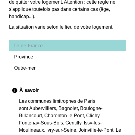
de quitter votre logement. Attention : cette règle ne
s'applique toutefois pas dans certains cas (âge,
handicap...).
La situation varie selon le lieu de votre logement.
Île-de-France
Province
Outre-mer
À savoir
info
Les communes limitrophes de Paris
sont Aubervilliers, Bagnolet, Boulogne-
Billancourt, Charenton-le-Pont, Clichy,
Fontenay-Sous-Bois, Gentilly, Issy-les-
Moulineaux, Ivry-sur-Seine, Joinville-le-Pont, Le