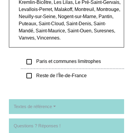
Kremlin-Bicêtre, Les Lilas, Le Pré-Saint-Gervais,
Levallois-Perret, Malakoff, Montreuil, Montrouge,
Neuilly-sur-Seine, Nogent-sur-Marne, Pantin,
Puteaux, Saint-Cloud, Saint-Denis, Saint-
Mandé, Saint-Maurice, Saint-Ouen, Suresnes,
Vanves, Vincennes.
check_box_outline_blank
Paris et communes limitrophes
check_box_outline_blank
Reste de l'Île-de-France
Textes de référence
Questions ? Réponses !