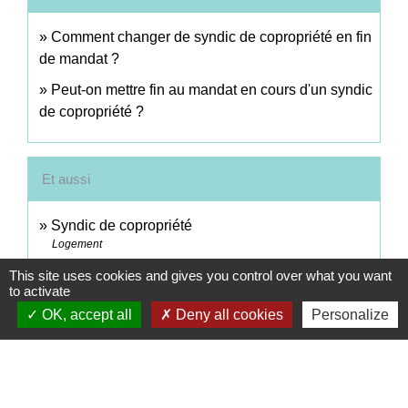
Comment changer de syndic de copropriété en fin
de mandat ?
Peut-on mettre fin au mandat en cours d'un syndic
de copropriété ?
Et aussi
Syndic de copropriété
Logement
Syndicat de copropriétaires
This site uses cookies and gives you control over what you want
Logement
to activate
OK, accept all
Deny all cookies
Personalize
Conseil syndical de copropriété
Logement
Comment faire si...