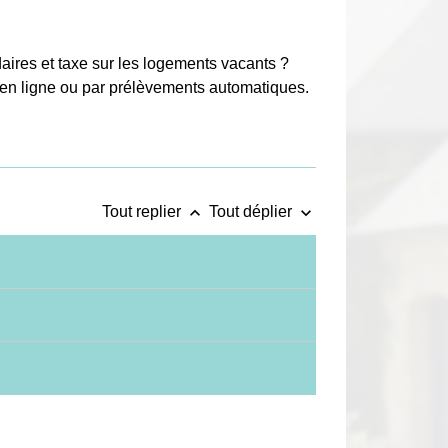
aires et taxe sur les logements vacants ?
 en ligne ou par prélèvements automatiques.
keyboard_arrow_up
keyboard_arrow_down
Tout replier
Tout déplier