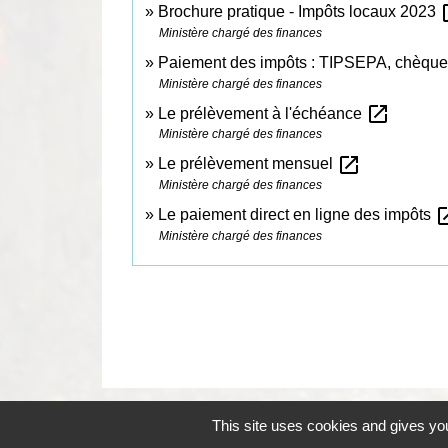
ope
Brochure pratique - Impôts locaux 2023
Ministère chargé des finances
Paiement des impôts : TIPSEPA, chèque
Ministère chargé des finances
open_in_new
Le prélèvement à l'échéance
Ministère chargé des finances
open_in_new
Le prélèvement mensuel
Ministère chargé des finances
open_
Le paiement direct en ligne des impôts
Ministère chargé des finances
This site uses cookies and gives you