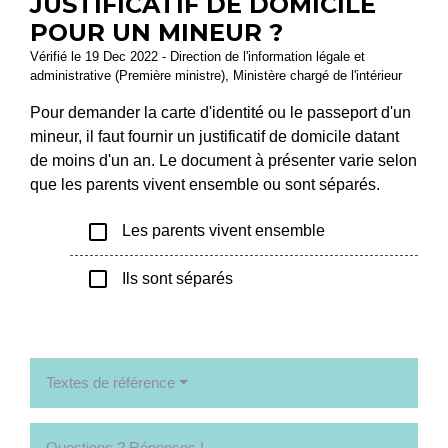
JUSTIFICATIF DE DOMICILE
POUR UN MINEUR ?
Vérifié le 19 Dec 2022 - Direction de l'information légale et
administrative (Première ministre), Ministère chargé de l'intérieur
Pour demander la carte d'identité ou le passeport d'un
mineur, il faut fournir un justificatif de domicile datant
de moins d'un an. Le document à présenter varie selon
que les parents vivent ensemble ou sont séparés.
check_box_outline_blank
Les parents vivent ensemble
check_box_outline_blank
Ils sont séparés
Textes de référence
Questions ? Réponses !