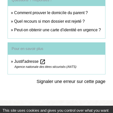
Comment prouver le domicile du parent ?
Quel recours si mon dossier est rejeté ?
Peut-on obtenir une carte d'identité en urgence ?
Pour en savoir plus
open_in_new
Justif'adresse
Agence nationale des titres sécurisés (ANTS)
Signaler une erreur sur cette page
This site uses cookies and gives you control over what you want