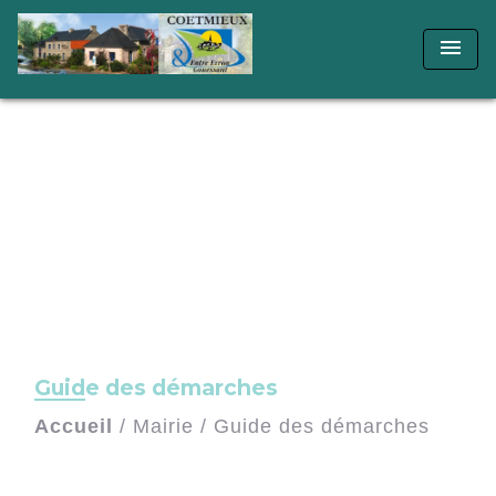
menu
Guide des démarches
Accueil
/
Mairie
/
Guide des démarches