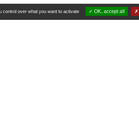
 control over what you want to activate
OK, accept all
alité
-
Accessibilité
-
Plan du site
-
Gestion des cookie
Site créé en partenariat avec Réseau des Communes