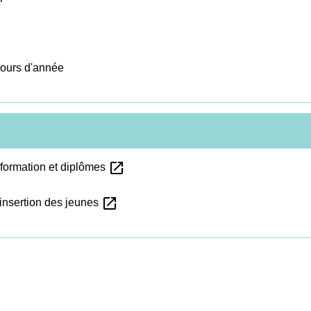
cours d'année
open_in_new
e formation et diplômes
open_in_new
'insertion des jeunes