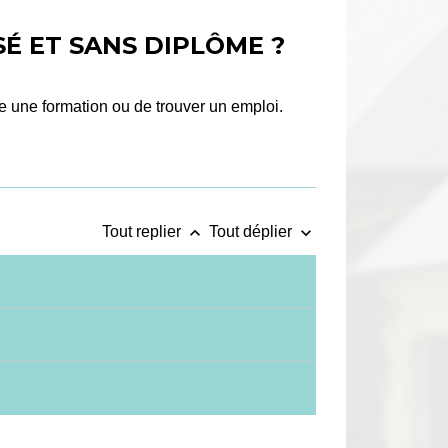
SÉ ET SANS DIPLÔME ?
e une formation ou de trouver un emploi.
keyboard_arrow_up
keyboard_arrow_down
Tout replier
Tout déplier