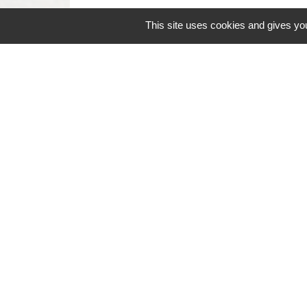
This site uses cookies and gives you
Contacts
Commune de Coëtmieux
3, rue de la Mairie
22400 Coëtmieux - FRANCE
+33 2 96 34 62 20
Contact par formulaire
Mentions légales
-
Politique de confidenti