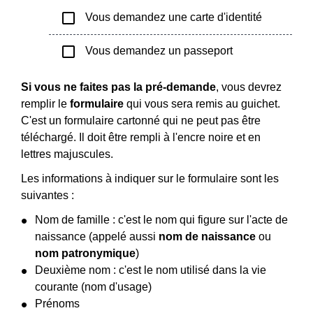
check_box_outline_blank
Vous demandez une carte d'identité
check_box_outline_blank
Vous demandez un passeport
Si vous ne faites pas la pré-demande
, vous devrez
remplir le
formulaire
qui vous sera remis au guichet.
C'est un formulaire cartonné qui ne peut pas être
téléchargé. Il doit être rempli à l'encre noire et en
lettres majuscules.
Les informations à indiquer sur le formulaire sont les
suivantes :
Nom de famille : c'est le nom qui figure sur l'acte de
naissance (appelé aussi
nom de naissance
ou
nom patronymique
)
Deuxième nom : c'est le nom utilisé dans la vie
courante (nom d'usage)
Prénoms