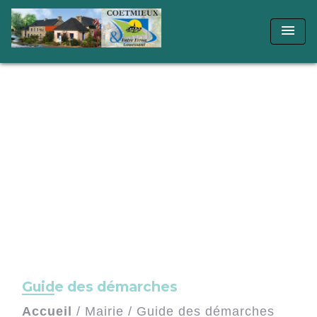
menu
Guide des démarches
Accueil
/
Mairie
/
Guide des démarches