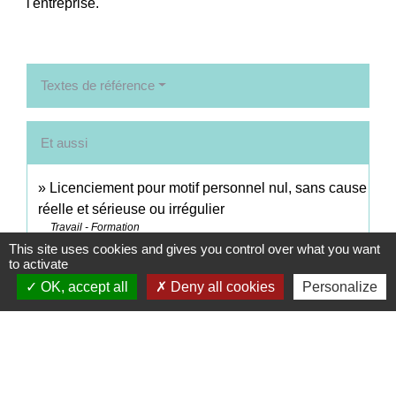
l'entreprise.
Textes de référence
Et aussi
Licenciement pour motif personnel nul, sans cause
réelle et sérieuse ou irrégulier
Travail - Formation
This site uses cookies and gives you control over what you want
Licenciement économique nul, injustifié ou
to activate
irrégulier
OK, accept all
Deny all cookies
Personalize
Travail - Formation
Signaler une erreur sur cette page