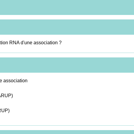
ation RNA d'une association ?
e association
(ARUP)
FRUP)