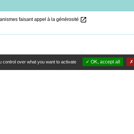
open_in_new
nismes faisant appel à la générosité
 control over what you want to activate
OK, accept all