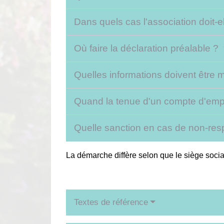
Dans quels cas l'association doit-e
Où faire la déclaration préalable ?
Quelles informations doivent être 
Quand la tenue d'un compte d'emplo
Quelle sanction en cas de non-res
La démarche diffère selon que le siège social
Textes de référence