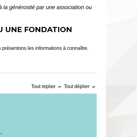
à la générosité par une association ou
OU UNE FONDATION
présentons les informations à connaître.
keyboard_arrow_up
keyboard_arrow_down
Tout replier
Tout déplier