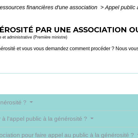
essources financières d'une association
>
Appel public 
NÉROSITÉ PAR UNE ASSOCIATION 
le et administrative (Première ministre)
énérosité et vous vous demandez comment procéder ? Nous vous 
énérosité ?
à l'appel public à la générosité ?
ciation pour faire appel au public à la générosité ?