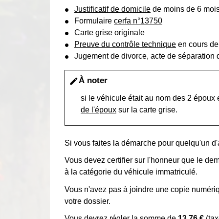
Justificatif de domicile
de moins de 6 moi
Formulaire
cerfa n°13750
Carte grise originale
Preuve du contrôle technique
en cours de 
Jugement de divorce, acte de séparation 
À noter
edit
si le véhicule était au nom des 2 époux
de l'époux
sur la carte grise.
Si vous faites la démarche pour quelqu'un d
Vous devez certifier sur l'honneur que le de
à la catégorie du véhicule immatriculé.
Vous n'avez pas à joindre une copie numériqu
votre dossier.
Vous devrez régler la somme de
13,76 €
(tax