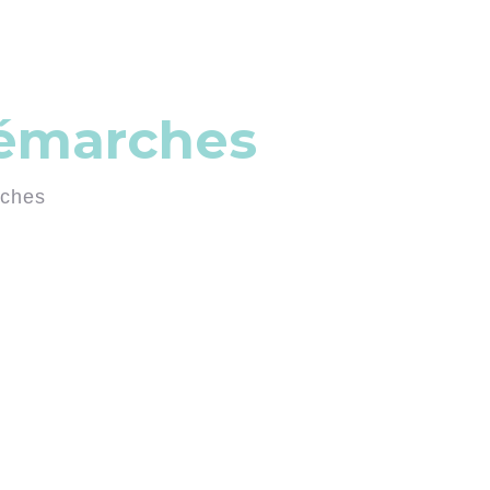
démarches
rches