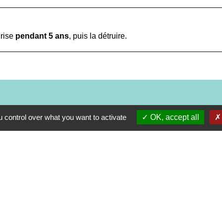
grise
pendant 5 ans
, puis la détruire.
 control over what you want to activate
OK, accept all