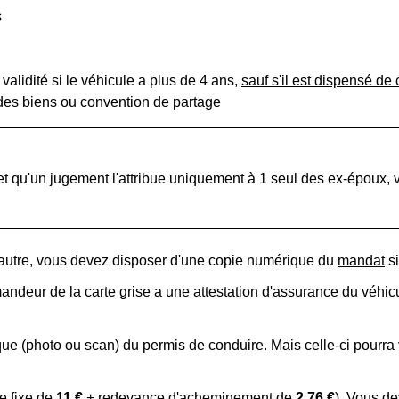
s
validité si le véhicule a plus de 4 ans,
sauf s'il est dispensé de 
des biens ou convention de partage
 et qu'un jugement l'attribue uniquement à 1 seul des ex-épou
'autre, vous devez disposer d'une copie numérique du
mandat
si
mandeur de la carte grise a une attestation d'assurance du véhi
e (photo ou scan) du permis de conduire. Mais celle-ci pourra 
e fixe de
11 €
+ redevance d'acheminement de
2,76 €
). Vous d