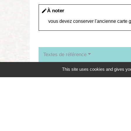
À noter
edit
vous devez conserver l'ancienne carte 
Textes de référence
This site uses cookies and gives you
Services en ligne et formulaires
Pour en savoir plus
open_in_new
Points numériques
Ministère chargé de l'intérieur