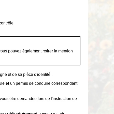
contrôle
x, vous pouvez également
retirer la mention
gné et de sa
pièce d'identité
.
cule
et
un permis de conduire correspondant
vous être demandée lors de l'instruction de
evez
obligatoirement
payer par carte