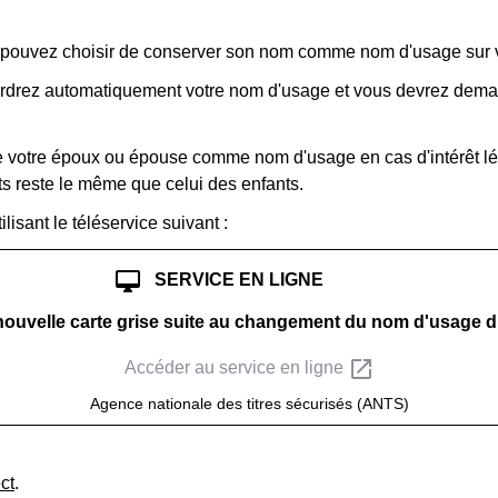
 pouvez choisir de conserver son nom comme nom d'usage sur vo
erdrez automatiquement votre nom d'usage et vous devrez deman
 votre époux ou épouse comme nom d'usage en cas d'intérêt lé
s reste le même que celui des enfants.
lisant le téléservice suivant :
desktop_mac
SERVICE EN LIGNE
uvelle carte grise suite au changement du nom d'usage du 
open_in_new
Accéder au service en ligne
Agence nationale des titres sécurisés (ANTS)
ct
.