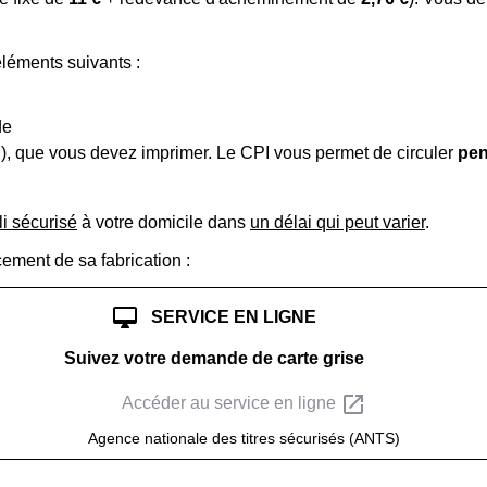
éléments suivants :
de
PI), que vous devez imprimer. Le CPI vous permet de circuler
pen
li sécurisé
à votre domicile dans
un délai qui peut varier
.
cement de sa fabrication :
desktop_mac
SERVICE EN LIGNE
Suivez votre demande de carte grise
open_in_new
Accéder au service en ligne
Agence nationale des titres sécurisés (ANTS)