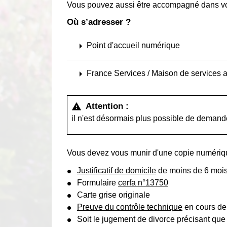
Vous pouvez aussi être accompagné dans v
Où s’adresser ?
arrow_right
Point d'accueil numérique
arrow_right
France Services / Maison de services a
Attention :
warning
il n'est désormais plus possible de demande
Vous devez vous munir d'une copie numériqu
Justificatif de domicile
de moins de 6 moi
Formulaire
cerfa n°13750
Carte grise originale
Preuve du contrôle technique
en cours de 
Soit le jugement de divorce précisant que l