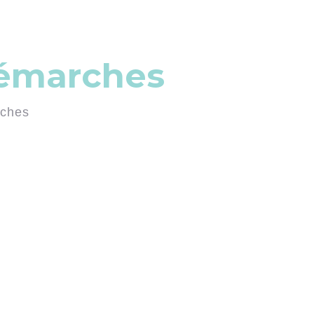
démarches
rches