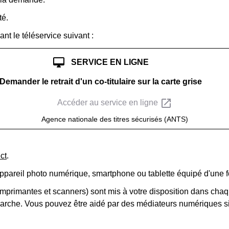
té.
ant le téléservice suivant :
desktop_mac
SERVICE EN LIGNE
Demander le retrait d'un co-titulaire sur la carte grise
open_in_new
Accéder au service en ligne
Agence nationale des titres sécurisés (ANTS)
ct
.
ppareil photo numérique, smartphone ou tablette équipé d'une f
imprimantes et scanners) sont mis à votre disposition dans chaq
arche. Vous pouvez être aidé par des médiateurs numériques si 