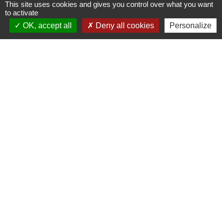
This site uses cookies and gives you control over what you want
Justice
to activate
Mineur auteur d'infraction
OK, accept all
Deny all cookies
Personalize
Justice
Condamnations et peines
Justice
Signaler une erreur sur cette page
Contacts
Commune de Coëtmieux
3, rue de la Mairie
22400 Coëtmieux - FRANCE
+33 2 96 34 62 20
Contact par formulaire