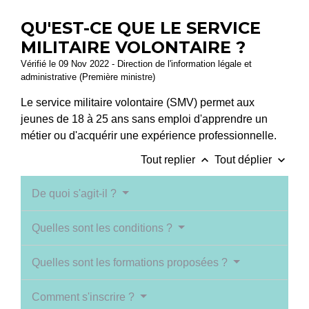
QU'EST-CE QUE LE SERVICE
MILITAIRE VOLONTAIRE ?
Vérifié le 09 Nov 2022 - Direction de l'information légale et
administrative (Première ministre)
Le service militaire volontaire (SMV) permet aux
jeunes de 18 à 25 ans sans emploi d'apprendre un
métier ou d'acquérir une expérience professionnelle.
keyboard_arrow_up
keyboard_arrow_down
Tout replier
Tout déplier
De quoi s'agit-il ?
Quelles sont les conditions ?
Quelles sont les formations proposées ?
Comment s'inscrire ?