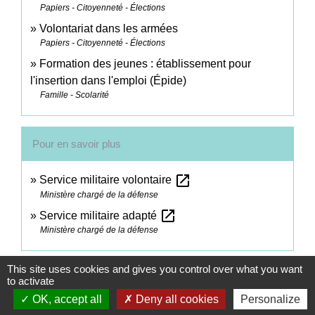
Papiers - Citoyenneté - Élections
Volontariat dans les armées
Papiers - Citoyenneté - Élections
Formation des jeunes : établissement pour
l'insertion dans l'emploi (Épide)
Famille - Scolarité
Pour en savoir plus
open_in_new
Service militaire volontaire
Ministère chargé de la défense
open_in_new
Service militaire adapté
Ministère chargé de la défense
This site uses cookies and gives you control over what you want
Signaler une erreur sur cette page
to activate
OK, accept all
Deny all cookies
Personalize