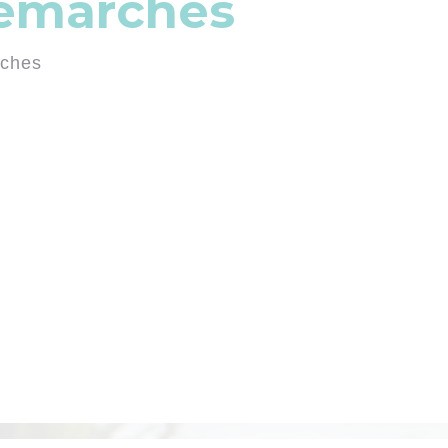
démarches
rches