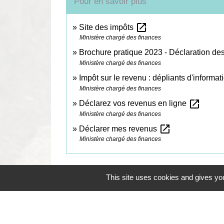
Pour en savoir plus
open_in_new
Site des impôts
Ministère chargé des finances
Brochure pratique 2023 - Déclaration d
Ministère chargé des finances
Impôt sur le revenu : dépliants d'informa
Ministère chargé des finances
open_in_new
Déclarez vos revenus en ligne
Ministère chargé des finances
open_in_new
Déclarer mes revenus
Ministère chargé des finances
This site uses cookies and gives you