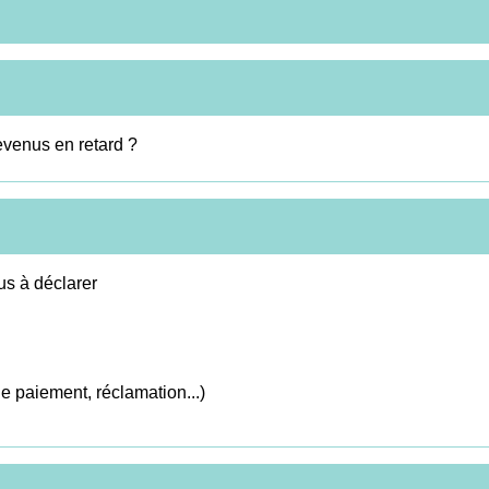
evenus en retard ?
us à déclarer
 de paiement, réclamation...)