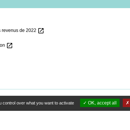
open_in_new
es revenus de 2022
open_in_new
tion
 control over what you want to activate
OK, accept all