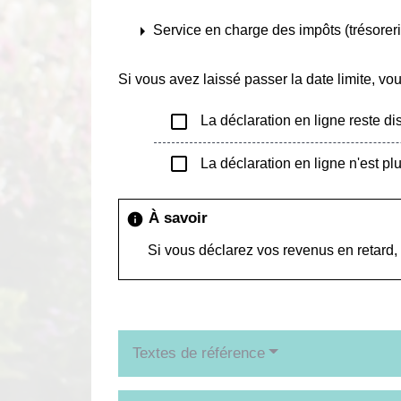
arrow_right
Service en charge des impôts (trésorerie
Si vous avez laissé passer la date limite, v
check_box_outline_blank
La déclaration en ligne reste di
check_box_outline_blank
La déclaration en ligne n'est pl
À savoir
info
Si vous déclarez vos revenus en retard,
Textes de référence