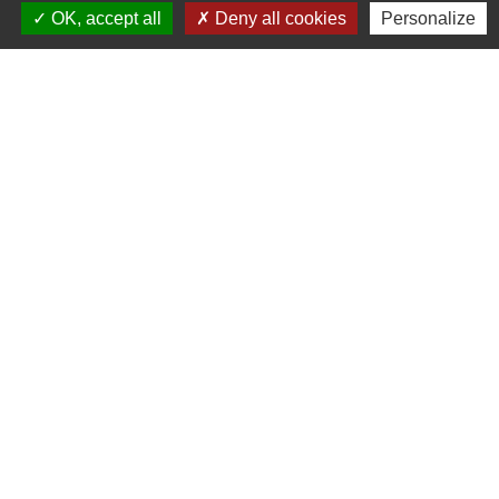
OK, accept all
Deny all cookies
Personalize
Contacts
Commune de Coëtmieux
3, rue de la Mairie
22400 Coëtmieux - FRANCE
+33 2 96 34 62 20
Contact par formulaire
Mentions légales
-
Politique de confidentialité
-
Accessibilité
-
Plan du site
-
Gestion des cookies
Site créé en partenariat avec Réseau des Communes