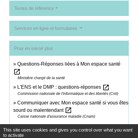
Textes de référence
Services en ligne et formulaires
Pour en savoir plus
Questions-Réponses liées à Mon espace santé
open_in_new
Ministère chargé de la santé
open_in_new
L'ENS et le DMP : questions-réponses
Commission nationale de l'informatique et des libertés (Cnil)
Communiquer avec Mon espace santé si vous êtes
open_in_new
sourd ou malentendant
Caisse nationale d'assurance maladie (Cnam)
This site uses cookies and gives you control over what you want
Signaler une erreur sur cette page
to activate