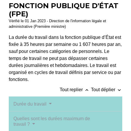
FONCTION PUBLIQUE D'ÉTAT
(FPE)
Vérifié le 01 Jan 2023 - Direction de l'information légale et
administrative (Première ministre)
La durée du travail dans la fonction publique d’État est
fixée à 35 heures par semaine ou 1 607 heures par an,
sauf pour certaines catégories de personnels. Le
temps de travail ne peut pas dépasser certaines
durées journalières et hebdomadaires. Le travail est
organisé en cycles de travail définis par service ou par
fonctions.
keyboard_arrow_up
keyboard_arrow_down
Tout replier
Tout déplier
Durée du travail
Quelles sont les durées maximum de
travail ?