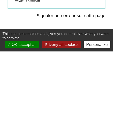
Travail - Formation
Signaler une erreur sur cette page
This site uses cookies and gives you control over what you want
to activate
OK, accept all
Deny all cookies
Personalize
Contacts
Commune de Coëtmieux
3, rue de la Mairie
22400 Coëtmieux - FRANCE
+33 2 96 34 62 20
Contact par formulaire
Mentions légales
-
Politique de confidentialité
-
Accessibilité
-
Plan du site
-
Gestion des cookies