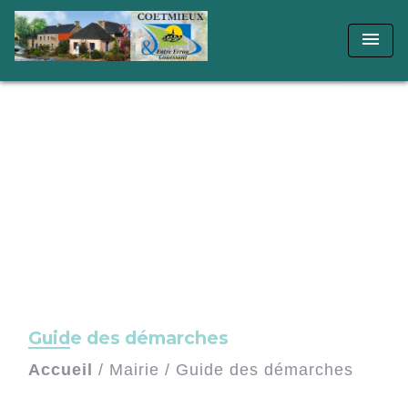
menu
Guide des démarches
Accueil
/
Mairie
/
Guide des démarches