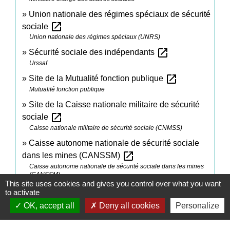
Union nationale des régimes spéciaux de sécurité
open_in_new
sociale
Union nationale des régimes spéciaux (UNRS)
open_in_new
Sécurité sociale des indépendants
Urssaf
open_in_new
Site de la Mutualité fonction publique
Mutualité fonction publique
Site de la Caisse nationale militaire de sécurité
open_in_new
sociale
Caisse nationale militaire de sécurité sociale (CNMSS)
Caisse autonome nationale de sécurité sociale
open_in_new
dans les mines (CANSSM)
Caisse autonome nationale de sécurité sociale dans les mines
(CANSSM)
This site uses cookies and gives you control over what you want
Caisse de prévoyance et de retraite de la SNCF
to activate
open_in_new
(CPR SNCF)
OK, accept all
Deny all cookies
Personalize
Caisse de Prévoyance et de Retraite du personnel de la SNCF
Caisse de coordination aux assurances sociales