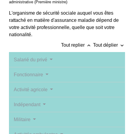
administrative (Première ministre)
L'organisme de sécurité sociale auquel vous êtes
rattaché en matière d'assurance maladie dépend de
votre activité professionnelle, quelle que soit votre
nationalité.
keyboard_arrow_up
keyboard_arrow_down
Tout replier
Tout déplier
Salarié du privé
Fonctionnaire
Activité agricole
Indépendant
Militaire