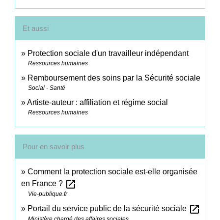
Et aussi
Protection sociale d'un travailleur indépendant
Ressources humaines
Remboursement des soins par la Sécurité sociale
Social - Santé
Artiste-auteur : affiliation et régime social
Ressources humaines
Pour en savoir plus
Comment la protection sociale est-elle organisée
open_in_new
en France ?
Vie-publique.fr
open_in_new
Portail du service public de la sécurité sociale
Ministère chargé des affaires sociales