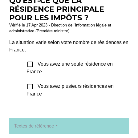
QU'EST-CE QUE LA
RÉSIDENCE PRINCIPALE
POUR LES IMPÔTS ?
Vérifié le 17 Apr 2023 - Direction de l'information légale et
administrative (Première ministre)
La situation varie selon votre nombre de résidences en
France.
check_box_outline_blank
Vous avez une seule résidence en
France
check_box_outline_blank
Vous avez plusieurs résidences en
France
Textes de référence