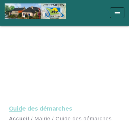
menu
Guide des démarches
Accueil
/
Mairie
/
Guide des démarches