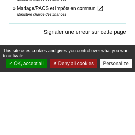
open_in_new
Mariage/PACS et impôts en commun
Ministère chargé des finances
Signaler une erreur sur cette page
This site uses cookies and gives you control over what you want
to activate
OK, accept all
Deny all cookies
Personalize
Contacts
Commune de Coëtmieux
3, rue de la Mairie
22400 Coëtmieux - FRANCE
+33 2 96 34 62 20
Contact par formulaire