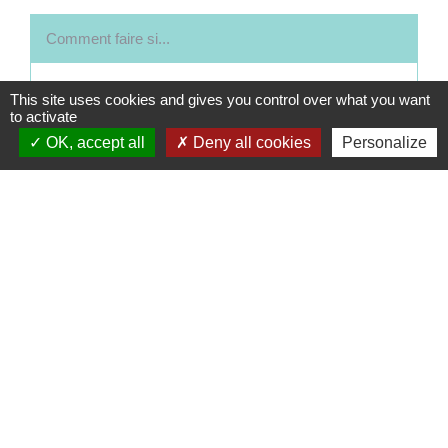
Comment faire si...
Je veux obtenir un crédit immobilier
This site uses cookies and gives you control over what you want
to activate
OK, accept all
Deny all cookies
Personalize
Signaler une erreur sur cette page
Contacts
Commune de Coëtmieux
3, rue de la Mairie
22400 Coëtmieux - FRANCE
+33 2 96 34 62 20
Contact par formulaire