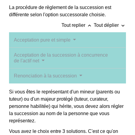
La procédure de règlement de la succession est
différente selon l'option successorale choisie.
keyboard_arrow_up
keyboard_arrow_down
Tout replier
Tout déplier
Acceptation pure et simple
Acceptation de la succession à concurrence
de l'actif net
Renonciation à la succession
Si vous êtes le représentant d'un mineur (parents ou
tuteur) ou d'un majeur protégé (tuteur, curateur,
personne habilitée) qui hérite, vous devez alors régler
la succession au nom de la personne que vous
représentez.
Vous avez le choix entre 3 solutions. C'est ce qu'on