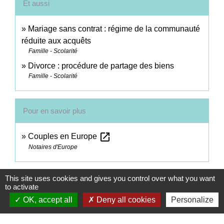
Et aussi
Mariage sans contrat : régime de la communauté
réduite aux acquêts
Famille - Scolarité
Divorce : procédure de partage des biens
Famille - Scolarité
Pour en savoir plus
open_in_new
Couples en Europe
Notaires d'Europe
Signaler une erreur sur cette page
This site uses cookies and gives you control over what you want
to activate
OK, accept all
Deny all cookies
Personalize