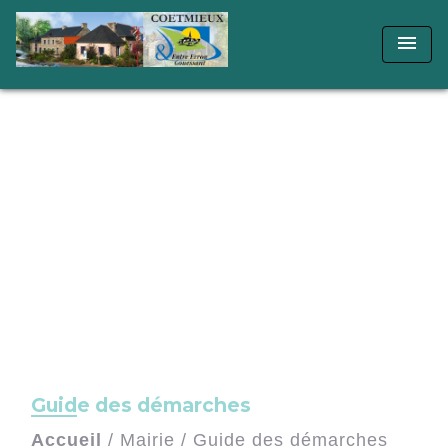
menu
Guide des démarches
Accueil
/
Mairie
/
Guide des démarches