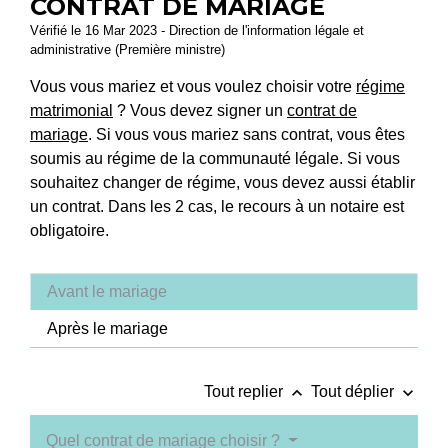
CONTRAT DE MARIAGE
Vérifié le 16 Mar 2023 - Direction de l'information légale et
administrative (Première ministre)
Vous vous mariez et vous voulez choisir votre
régime
matrimonial
? Vous devez signer un
contrat de
mariage
. Si vous vous mariez sans contrat, vous êtes
soumis au régime de la communauté légale. Si vous
souhaitez changer de régime, vous devez aussi établir
un contrat. Dans les 2 cas, le recours à un notaire est
obligatoire.
Avant le mariage
Après le mariage
keyboard_arrow_up
keyboard_arrow_down
Tout replier
Tout déplier
Quel contrat de mariage choisir ?