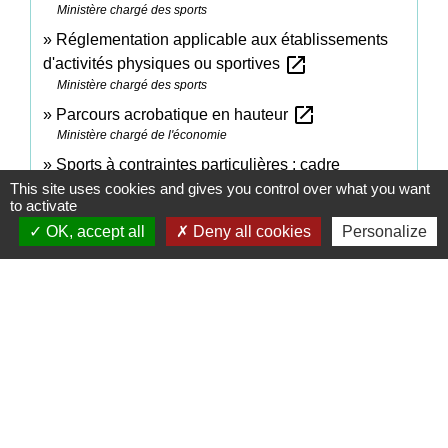
Ministère chargé des sports
Réglementation applicable aux établissements
open_in_new
d'activités physiques ou sportives
Ministère chargé des sports
open_in_new
Parcours acrobatique en hauteur
Ministère chargé de l'économie
Sports à contraintes particulières : cadre
open_in_new
This site uses cookies and gives you control over what you want
réglementaire spécifique
to activate
Legifrance
OK, accept all
Deny all cookies
Personalize
Signaler une erreur sur cette page
Contacts
Commune de Coëtmieux