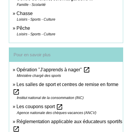
Famille - Scolarité
Chasse
Loisirs - Sports - Culture
Pêche
Loisirs - Sports - Culture
Pour en savoir plus
open_in_new
Opération "J'apprends à nager"
Ministère chargé des sports
Les salles de sport et centres de remise en forme
open_in_new
Institut national de la consommation (INC)
open_in_new
Les coupons sport
Agence nationale des chèques-vacances (ANCV)
Réglementation applicable aux éducateurs sportifs
open_in_new