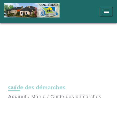
menu
Guide des démarches
Accueil
/
Mairie
/
Guide des démarches