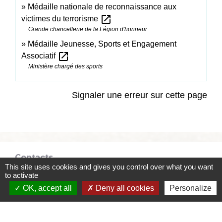
Médaille nationale de reconnaissance aux
open_in_new
victimes du terrorisme
Grande chancellerie de la Légion d'honneur
Médaille Jeunesse, Sports et Engagement
open_in_new
Associatif
Ministère chargé des sports
Signaler une erreur sur cette page
Contacts
This site uses cookies and gives you control over what you want
to activate
Commune de Coëtmieux
3, rue de la Mairie
OK, accept all
Deny all cookies
Personalize
22400 Coëtmieux - FRANCE
+33 2 96 34 62 20