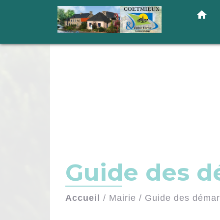
home
Guide des 
Accueil
/
Mairie
/
Guide des déma