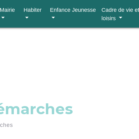
Mairie
Habiter
Enfance Jeunesse
Cadre de vie e
loisirs
démarches
rches