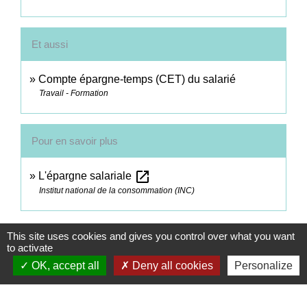
Et aussi
Compte épargne-temps (CET) du salarié
Travail - Formation
Pour en savoir plus
open_in_new
L'épargne salariale
Institut national de la consommation (INC)
Signaler une erreur sur cette page
This site uses cookies and gives you control over what you want
to activate
OK, accept all
Deny all cookies
Personalize