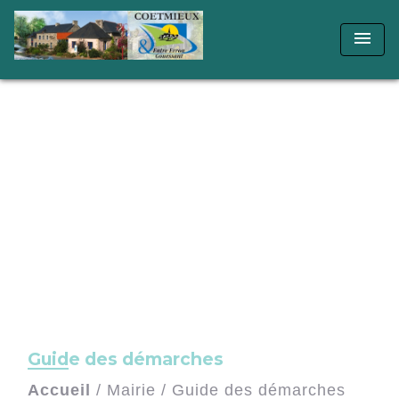
menu
Guide des démarches
Accueil
/
Mairie
/
Guide des démarches