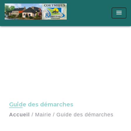
menu
Guide des démarches
Accueil
/
Mairie
/
Guide des démarches