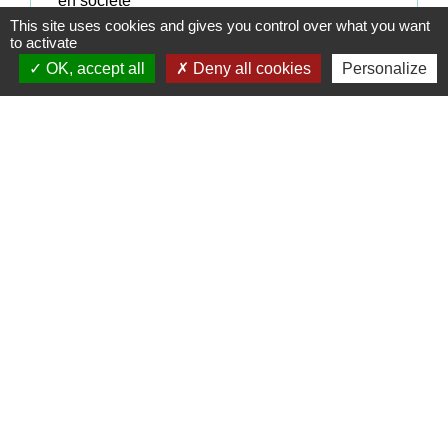
en société
This site uses cookies and gives you control over what you want
Transmission d'entreprise : donation de
to activate
l'entreprise individuelle à un membre de la
OK, accept all
Deny all cookies
Personalize
famille
Transmission d'entreprise : donation de
l'entreprise individuelle aux salariés
Signaler une erreur sur cette page
Contacts
Commune de Coëtmieux
3, rue de la Mairie
22400 Coëtmieux - FRANCE
+33 2 96 34 62 20