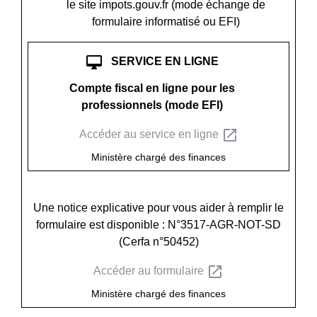
le site impots.gouv.fr (mode échange de
formulaire informatisé ou EFI)
desktop_mac
SERVICE EN LIGNE
Compte fiscal en ligne pour les
professionnels (mode EFI)
open_in_new
Accéder au service en ligne
Ministère chargé des finances
Une notice explicative pour vous aider à remplir le
formulaire est disponible : N°3517-AGR-NOT-SD
(Cerfa n°50452)
open_in_new
Accéder au formulaire
Ministère chargé des finances