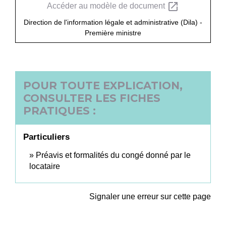
open_in_new
Accéder au modèle de document
Direction de l'information légale et administrative (Dila) -
Première ministre
POUR TOUTE EXPLICATION,
CONSULTER LES FICHES
PRATIQUES :
Particuliers
Préavis et formalités du congé donné par le
locataire
Signaler une erreur sur cette page