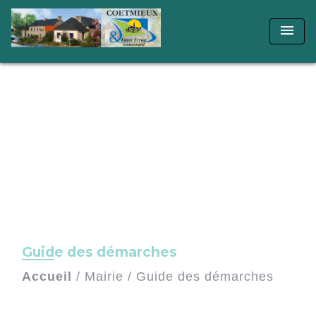
menu
Guide des démarches
Accueil
/
Mairie
/
Guide des démarches