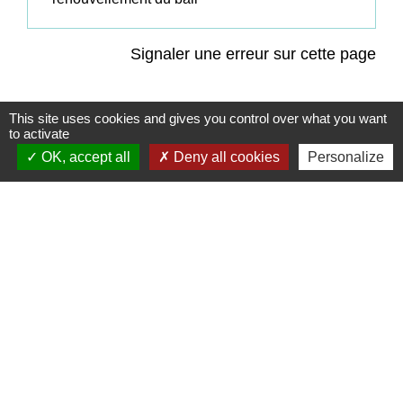
Signaler une erreur sur cette page
This site uses cookies and gives you control over what you want
to activate
OK, accept all
Deny all cookies
Personalize
Contacts
Commune de Coëtmieux
3, rue de la Mairie
22400 Coëtmieux - FRANCE
+33 2 96 34 62 20
Contact par formulaire
Mentions légales
-
Politique de confidentialité
-
Accessibilité
-
Plan du site
-
Gestion des cookies