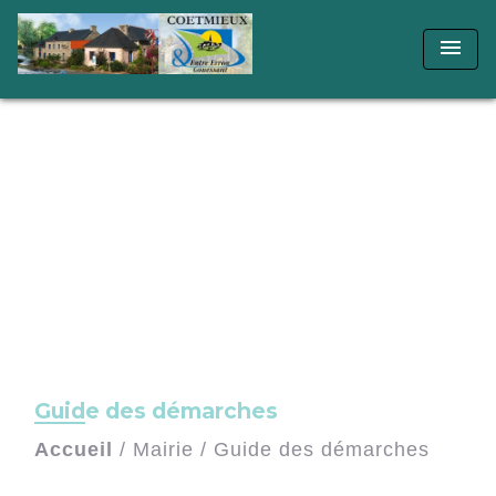
menu
Guide des démarches
Accueil
/
Mairie
/
Guide des démarches