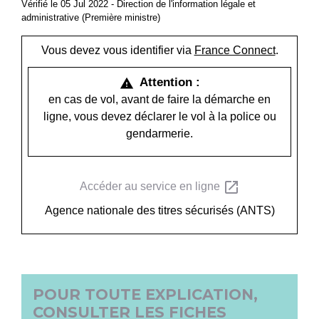
Vérifié le 05 Jul 2022 - Direction de l'information légale et
administrative (Première ministre)
Vous devez vous identifier via
France Connect
.
Attention :
warning
en cas de vol, avant de faire la démarche en
ligne, vous devez déclarer le vol à la police ou
gendarmerie.
open_in_new
Accéder au service en ligne
Agence nationale des titres sécurisés (ANTS)
POUR TOUTE EXPLICATION,
CONSULTER LES FICHES