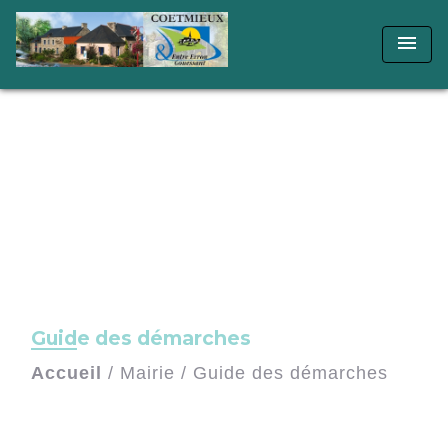
menu
Guide des démarches
Accueil
/
Mairie
/
Guide des démarches