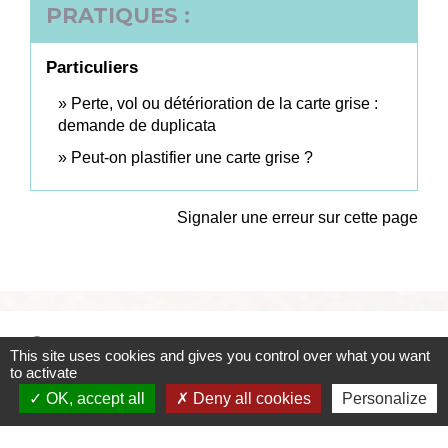
PRATIQUES :
Particuliers
Perte, vol ou détérioration de la carte grise :
demande de duplicata
Peut-on plastifier une carte grise ?
Signaler une erreur sur cette page
Contacts
This site uses cookies and gives you control over what you want
to activate
Commune de Coëtmieux
OK, accept all
Deny all cookies
Personalize
3, rue de la Mairie
22400 Coëtmieux - FRANCE