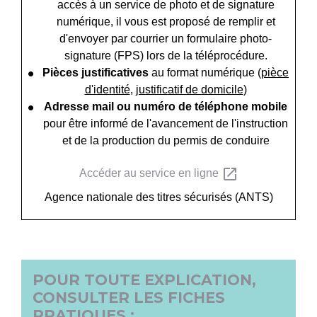
accès à un service de photo et de signature
numérique, il vous est proposé de remplir et
d'envoyer par courrier un formulaire photo-
signature (FPS) lors de la téléprocédure.
Pièces justificatives
au format numérique (
pièce
d'identité
,
justificatif de domicile
)
Adresse mail ou numéro de téléphone mobile
pour être informé de l'avancement de l'instruction
et de la production du permis de conduire
open_in_new
Accéder au service en ligne
Agence nationale des titres sécurisés (ANTS)
POUR TOUTE EXPLICATION,
CONSULTER LES FICHES
PRATIQUES :