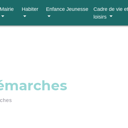
Mairie
Habiter
Enfance Jeunesse
Cadre de vie e
loisirs
démarches
rches