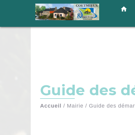
home
Guide des 
Accueil
/
Mairie
/
Guide des déma