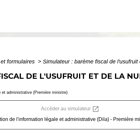
 et formulaires
>
Simulateur : barème fiscal de l'usufruit
ISCAL DE L'USUFRUIT ET DE LA N
e et administrative (Première ministre)
open_in_new
Accéder au simulateur
tion de l'information légale et administrative (Dila) - Première mi