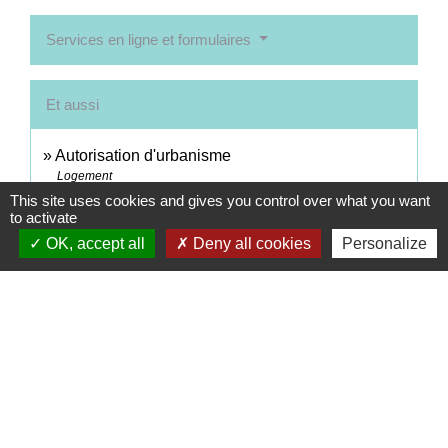
Services en ligne et formulaires
Et aussi
Autorisation d'urbanisme
Logement
This site uses cookies and gives you control over what you want
Urbanisme - BTP
to activate
Secteurs d'activité
OK, accept all
Deny all cookies
Personalize
Signaler une erreur sur cette page
Contacts
Commune de Coëtmieux