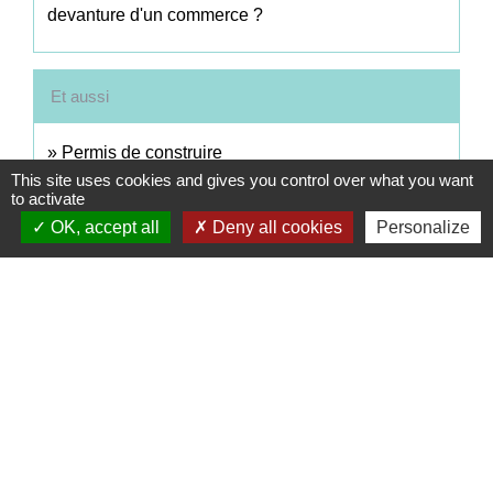
devanture d'un commerce ?
Et aussi
Permis de construire
Logement
This site uses cookies and gives you control over what you want
to activate
Affichage de l'autorisation d'urbanisme sur le
OK, accept all
Deny all cookies
Personalize
terrain
Logement
Déclaration d'ouverture de chantier
Logement
Déclaration attestant l'achèvement et la conformité
des travaux (DAACT)
Logement
Taxe d'aménagement (TA)
Logement
Installation d'annexes extérieures dans son jardin