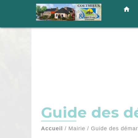
home
Guide des 
Accueil
/
Mairie
/
Guide des déma