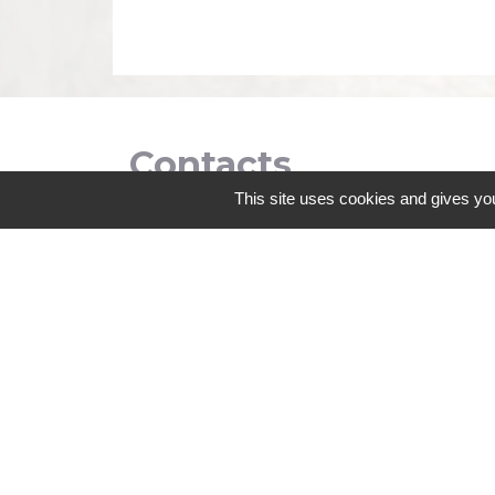
Contacts
This site uses cookies and gives you
Commune de Coëtmieux
3, rue de la Mairie
22400 Coëtmieux - FRANCE
+33 2 96 34 62 20
Contact par formulaire
Mentions légales
-
Politique de confidenti