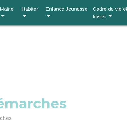
Mairie
Habiter
Enfance Jeunesse
Cadre de vie e
loisirs
démarches
rches