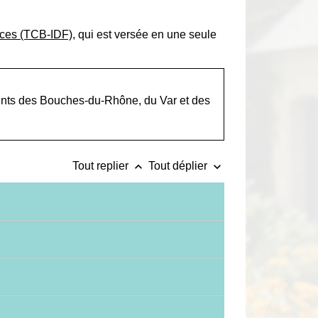
rces (TCB-IDF)
, qui est versée en une seule
nts des Bouches-du-Rhône, du Var et des
keyboard_arrow_up
keyboard_arrow_down
Tout replier
Tout déplier