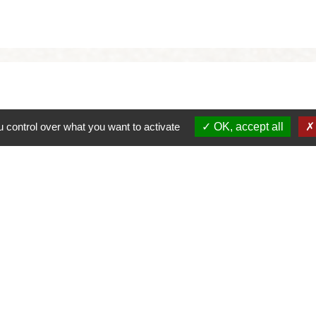
 control over what you want to activate
OK, accept all
alité
-
Accessibilité
-
Plan du site
-
Gestion des cookie