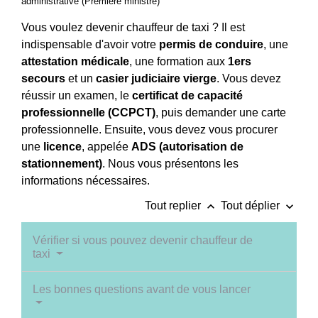
administrative (Première ministre)
Vous voulez devenir chauffeur de taxi ? Il est
indispensable d'avoir votre
permis de conduire
, une
attestation médicale
, une formation aux
1
ers
secours
et un
casier judiciaire vierge
. Vous devez
réussir un examen, le
certificat de capacité
professionnelle (CCPCT)
, puis demander une carte
professionnelle. Ensuite, vous devez vous procurer
une
licence
, appelée
ADS
(autorisation de
stationnement)
. Nous vous présentons les
informations nécessaires.
keyboard_arrow_up
keyboard_arrow_down
Tout replier
Tout déplier
Vérifier si vous pouvez devenir chauffeur de
taxi
Les bonnes questions avant de vous lancer