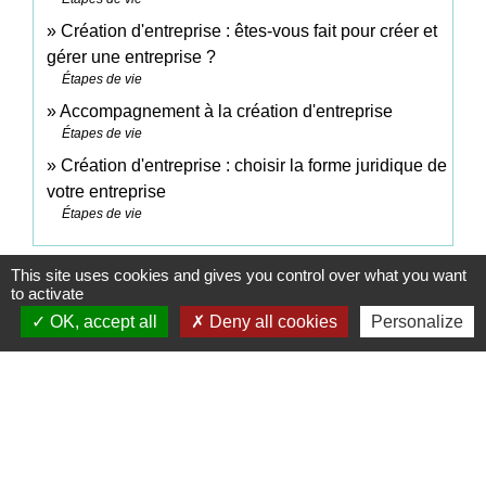
Création d'entreprise : êtes-vous fait pour créer et
gérer une entreprise ?
Étapes de vie
Accompagnement à la création d'entreprise
Étapes de vie
Création d'entreprise : choisir la forme juridique de
votre entreprise
Étapes de vie
This site uses cookies and gives you control over what you want
Pour en savoir plus
to activate
OK, accept all
Deny all cookies
Personalize
open_in_new
Aide individuelle à la formation
Pôle emploi
Inscription sur liste d'attente à Paris pour avoir une
open_in_new
licence de taxi
Ministère chargé de l'intérieur
Liste des applications chauffeur agrées par le.taxi