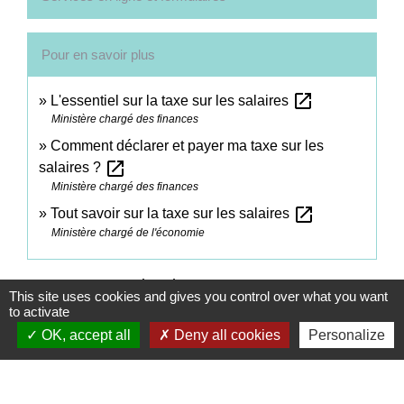
Pour en savoir plus
open_in_new
L'essentiel sur la taxe sur les salaires
Ministère chargé des finances
Comment déclarer et payer ma taxe sur les
open_in_new
salaires ?
Ministère chargé des finances
open_in_new
Tout savoir sur la taxe sur les salaires
Ministère chargé de l'économie
Signaler une erreur sur cette page
This site uses cookies and gives you control over what you want
to activate
OK, accept all
Deny all cookies
Personalize
Contacts