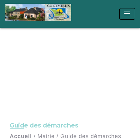
menu
Guide des démarches
Accueil
/
Mairie
/
Guide des démarches