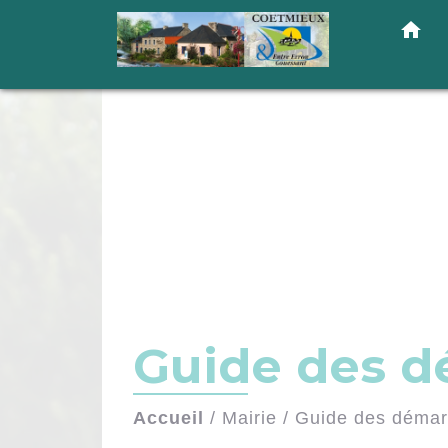
home
Guide des 
Accueil
/
Mairie
/
Guide des déma