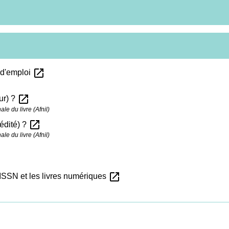
open_in_new
 d'emploi
open_in_new
ur) ?
e du livre (Afnil)
open_in_new
édité) ?
e du livre (Afnil)
open_in_new
 ISSN et les livres numériques