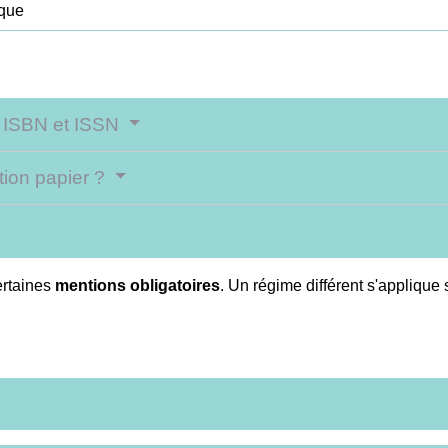
ique
s ISBN et ISSN
tion papier ?
certaines
mentions obligatoires
. Un régime différent s'applique 