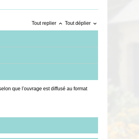
keyboard_arrow_up
keyboard_arrow_down
Tout replier
Tout déplier
selon que l'ouvrage est diffusé au format