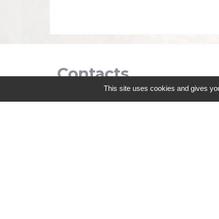
Contacts
This site uses cookies and gives you
Commune de Coëtmieux
3, rue de la Mairie
22400 Coëtmieux - FRANCE
+33 2 96 34 62 20
Contact par formulaire
Mentions légales
-
Politique de confidenti