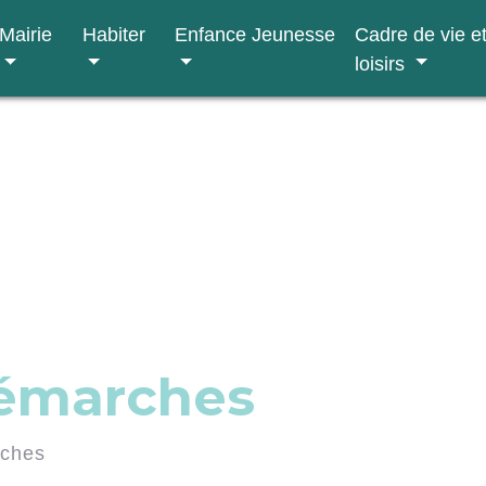
Mairie
Habiter
Enfance Jeunesse
Cadre de vie e
loisirs
démarches
rches