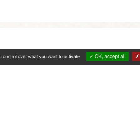
 control over what you want to activate
OK, accept all
alité
-
Accessibilité
-
Plan du site
-
Gestion des cookie