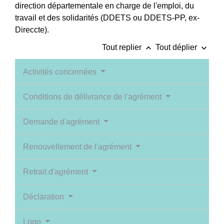
direction départementale en charge de l'emploi, du
travail et des solidarités (DDETS ou DDETS-PP, ex-
Direccte).
keyboard_arrow_up
keyboard_arrow_down
Tout replier
Tout déplier
Activités concernées
Conditions de délivrance de l'agrément
Demande d'agrément
Renouvellement de l'agrément
Retrait d'agrément
Déclaration
Logo