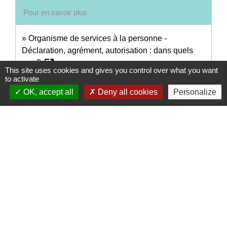
Pour en savoir plus
Organisme de services à la personne -
Déclaration, agrément, autorisation : dans quels
open_in_new
cas ?
This site uses cookies and gives you control over what you want
Ministère chargé des finances
to activate
OK, accept all
Deny all cookies
Personalize
Signaler une erreur sur cette page
Contacts
Commune de Coëtmieux
3, rue de la Mairie
22400 Coëtmieux - FRANCE
+33 2 96 34 62 20