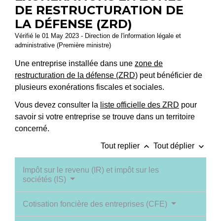
DE RESTRUCTURATION DE
LA DÉFENSE (ZRD)
Vérifié le 01 May 2023 - Direction de l'information légale et
administrative (Première ministre)
Une entreprise installée dans une
zone de
restructuration de la défense (ZRD)
peut bénéficier de
plusieurs exonérations fiscales et sociales.
Vous devez consulter la
liste officielle des ZRD
pour
savoir si votre entreprise se trouve dans un territoire
concerné.
keyboard_arrow_up
keyboard_arrow_down
Tout replier
Tout déplier
Impôt sur le revenu (IR) et impôt sur les
sociétés (IS)
Cotisation foncière des entreprises (CFE)