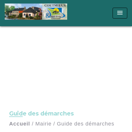
menu
Guide des démarches
Accueil
/
Mairie
/
Guide des démarches