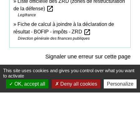
Liste officielle des ZRD (zones de restructuration
open_in_new
de la défense)
Legifrance
Fiche de calcul à joindre à la déclaration de
open_in_new
résultat - BOFIP - impôts - ZRD
Direction générale des finances publiques
Signaler une erreur sur cette page
This site uses cookies and gives you control over what you want
to activate
OK, accept all
Deny all cookies
Personalize
Contacts
Commune de Coëtmieux
3, rue de la Mairie
22400 Coëtmieux - FRANCE
+33 2 96 34 62 20
Contact par formulaire