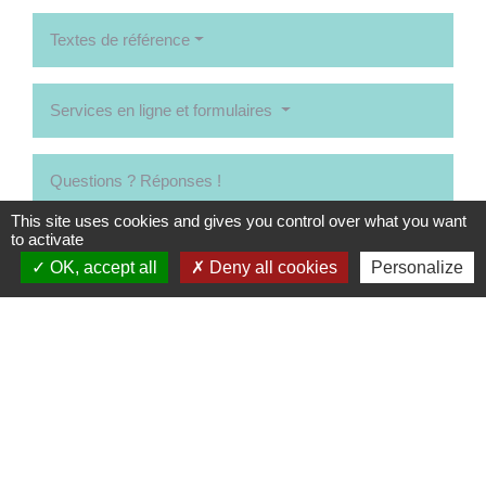
Textes de référence
Services en ligne et formulaires
Questions ? Réponses !
This site uses cookies and gives you control over what you want
Comment consulter un accord d'entreprise ?
to activate
OK, accept all
Deny all cookies
Personalize
Pour en savoir plus
open_in_new
Dépôt et publicité des accords collectifs
Ministère chargé du travail
Signaler une erreur sur cette page