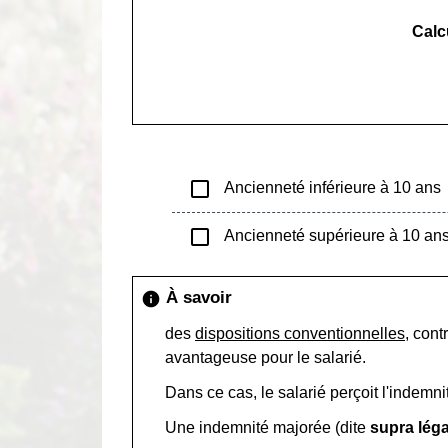
Calc
check_box_outline_blank
Ancienneté inférieure à 10 ans
check_box_outline_blank
Ancienneté supérieure à 10 an
À savoir
info
des
dispositions conventionnelles
, cont
avantageuse pour le salarié.
Dans ce cas, le salarié perçoit l'indemni
Une indemnité majorée (dite
supra léga