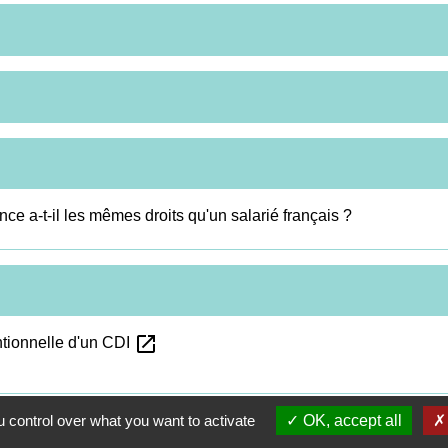
ce a-t-il les mêmes droits qu'un salarié français ?
open_in_new
ntionnelle d'un CDI
 control over what you want to activate
OK, accept all