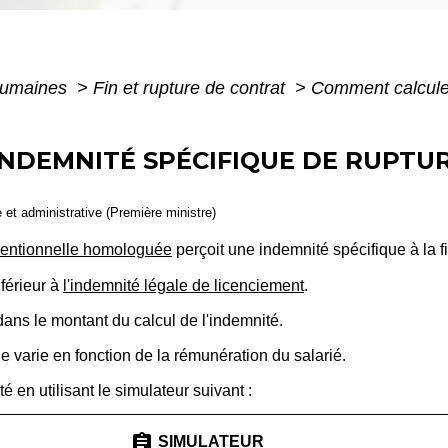
humaines
>
Fin et rupture de contrat
>
Comment calculer
NDEMNITÉ SPÉCIFIQUE DE RUPTU
e et administrative (Première ministre)
ventionnelle homologuée
perçoit une indemnité spécifique à la fi
férieur à
l'indemnité légale de licenciement
.
dans le montant du calcul de l'indemnité.
e varie en fonction de la rémunération du salarié.
 en utilisant le simulateur suivant :
assignment
SIMULATEUR