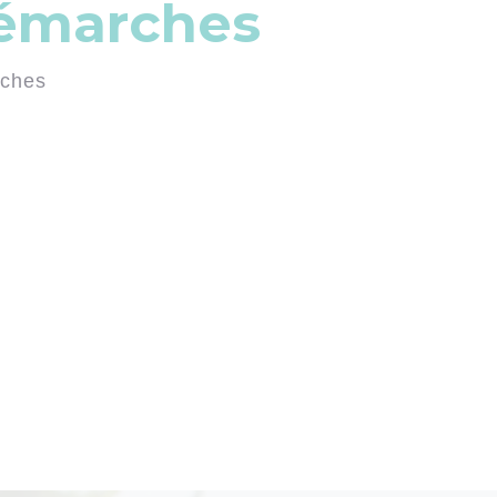
démarches
rches