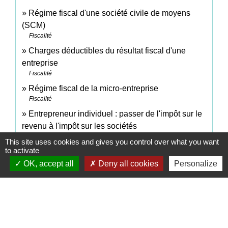
Régime fiscal d'une société civile de moyens
(SCM)
Fiscalité
Charges déductibles du résultat fiscal d'une
entreprise
Fiscalité
Régime fiscal de la micro-entreprise
Fiscalité
Entrepreneur individuel : passer de l'impôt sur le
revenu à l'impôt sur les sociétés
Fiscalité
This site uses cookies and gives you control over what you want
to activate
OK, accept all
Deny all cookies
Personalize
Pour en savoir plus
open_in_new
Comment déclarer le résultat BNC en ligne ?
Ministère chargé des finances
open_in_new
L'essentiel sur les BNC