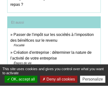
repas ?
Et aussi
Passer de l'impôt sur les sociétés à l'imposition
des bénéfices sur le revenu
Fiscalité
Création d'entreprise : déterminer la nature de
l'activité de votre entreprise
Étapes de vie
This site uses cookies and gives you control over what you want
Entrepreneur individuel : passer de l'impôt sur le
to activate
revenu à l'impôt sur les sociétés
OK, accept all
Deny all cookies
Personalize
Fiscalité
Signaler une erreur sur cette page