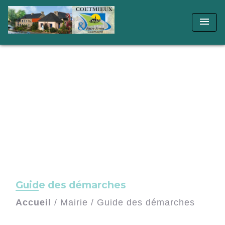
menu
Guide des démarches
Accueil
/
Mairie
/
Guide des démarches