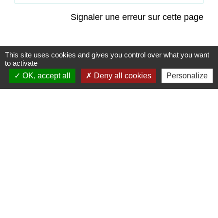
Signaler une erreur sur cette page
This site uses cookies and gives you control over what you want
to activate
OK, accept all
Deny all cookies
Personalize
Contacts
Commune de Coëtmieux
3, rue de la Mairie
22400 Coëtmieux - FRANCE
+33 2 96 34 62 20
Contact par formulaire
Mentions légales
-
Politique de confidentialité
-
Accessibilité
-
Plan du site
-
Gestion des cookies