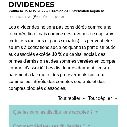
DIVIDENDES
Vérifié le 15 May 2022 - Direction de l'information légale et
administrative (Première ministre)
Les dividendes ne sont pas considérés comme une
rémunération, mais comme des revenus de capitaux
mobiliers (actions et parts sociales). Ils peuvent être
soumis à cotisations sociales quand la part distribuée
aux associés excède
10 %
du capital social, des
primes d'émission et des sommes versées en compte
courant d'associé. Les dividendes donnent lieu au
paiement à la source des prélèvements sociaux,
comme les intérêts des comptes courants et des
comptes bloqués d'associés.
keyboard_arrow_up
keyboard_arrow_down
Tout replier
Tout déplier
Quelles sont les distributions taxables ?
Comment déclarer ses dividendes ?