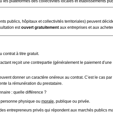
 les plateformes des collectivités locales et établissements pub
ts publics, hôpitaux et collectivités territoriales) peuvent déci
sultation est
ouvert gratuitement
aux entreprises et aux acheteu
contrat à titre gratuit.
tractant reçoit une contrepartie (généralement le paiement d'u
euvent donner un caractère onéreux au contrat. C'est le cas pa
ente la rémunération du prestataire.
aire : quelle différence ?
ne personne physique ou
morale
, publique ou privée.
des entrepreneurs privés qui répondent aux marchés publics mais