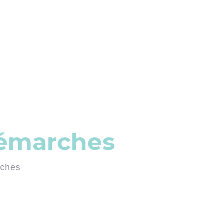
démarches
rches