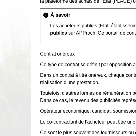
la
plateforme des achats de l'État (PLACE)
ou
À savoir
info
Les acheteurs publics (État, établissemen
publics
sur
APProch
. Ce portail de con
Contrat onéreux
Ce type de contrat se définit par opposition au 
Dans un contrat à titre onéreux, chaque con
réalisation d'une prestation.
Toutefois, d'autres formes de rémunération p
Dans ce cas, le revenu des publicités représ
Opérateur économique, candidat, soumissionn
Le co-contractant de l'acheteur peut être u
Ce sont le plus souvent des fournisseurs ou 